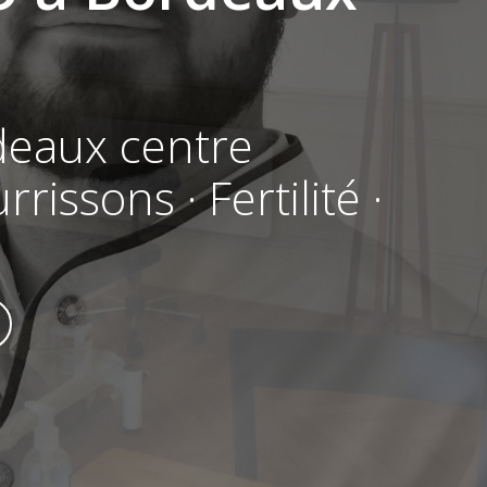
deaux centre
issons · Fertilité ·
e